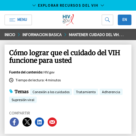
EXPLORAR RECURSOS DEL VIH
MENU
EN
HIV.gov
Saltar
INICIO
INFORMACION BASICA
MANTENER CUIDADO DEL VIH
VISI
al
contenido
Cómo lograr que el cuidado del VIH
principal
funcione para usted
Fuente del contenido
:
HIV.gov
Tiempo de lectura: 4 minutos
Temas
Conexión a los cuidados
Tratamiento
Adherencia
Supresión viral
COMPARTIR
Compartir
Compartir
Compartir
Compartir
en
en
en
en