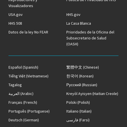
Visualizadores
USA.gov
HHS.gov
HHS 508
La Casa Blanca
Datos de la ley No FEAR
Prioridades de la Oficina del
Subsecretario de Salud
(OASH)
Español
(Spanish)
繁體中文
(Chinese)
Tiếng Việt
(Vietnamese)
한국어
(Korean)
Tagalog
Русский
(Russian)
العربية
(Arabic)
Kreyòl Ayisyen
(Haitian Creole)
Français
(French)
Polski
(Polish)
Português
(Portuguese)
Italiano
(Italian)
Deutsch
(German)
فارسی
(Farsi)