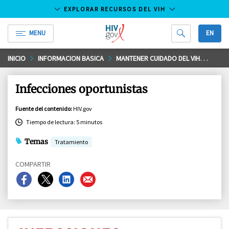
EXPLORAR RECURSOS DEL VIH
MENU
EN
HIV.gov
Saltar
INICIO
INFORMACION BASICA
MANTENER CUIDADO DEL VIH
OTRO
al
contenido
Infecciones oportunistas
principal
Fuente del contenido
:
HIV.gov
Tiempo de lectura: 5 minutos
Temas
Tratamiento
COMPARTIR
Compartir
Compartir
Compartir
Compartir
en
en
en
en
Facebook
X
LinkedIn
Email