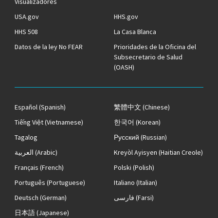
Visualizadores
USA.gov
HHS.gov
HHS 508
La Casa Blanca
Datos de la ley No FEAR
Prioridades de la Oficina del
Subsecretario de Salud
(OASH)
Español
(Spanish)
繁體中文
(Chinese)
Tiếng Việt
(Vietnamese)
한국어
(Korean)
Tagalog
Русский
(Russian)
العربية
(Arabic)
Kreyòl Ayisyen
(Haitian Creole)
Français
(French)
Polski
(Polish)
Português
(Portuguese)
Italiano
(Italian)
Deutsch
(German)
فارسی
(Farsi)
日本語
(Japanese)