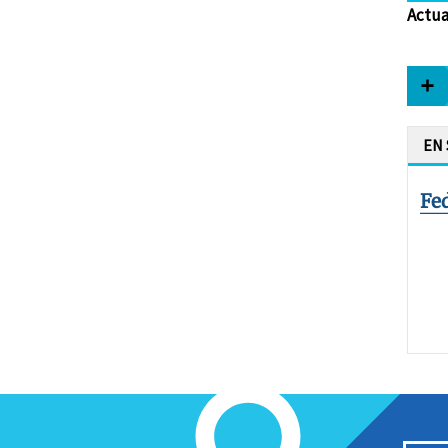
Actua
EN
Fe