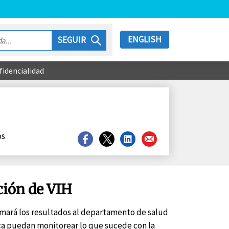
ENGLISH
SEGUIR
fidencialidad
os
Compartir
Compartir
Compartir
Compartir
en
en
en
en
Facebook
X
LinkedIn
Email
ción de VIH
formará los resultados al departamento de salud
ica puedan monitorear lo que sucede con la