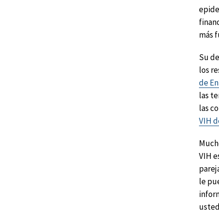
epide
finan
más f
Su de
los r
de E
las t
las c
VIH d
Mucho
VIH e
parej
le pu
infor
usted