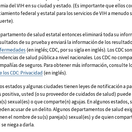
mia del VIH en su ciudad y estado. (Es importante que ellos c
ciamiento federal y estatal para los servicios de VIH a menudo 
uerte).
partamento de salud estatal entonces eliminará toda su inform
esultados de su prueba y enviará la información de los resultado
nfermedades
(en inglés; CDC, por su sigla en inglés). Los CDC s
endencias de salud pública a nivel nacionales. Los CDC no comp
ompañías de seguros. Para obtener más información, consulte l
e los CDC: Privacidad
(en inglés).
s estados y algunas ciudades tienen leyes de notificación a pare
s positiva, usted (o su proveedor de cuidados de salud) puede 
a(s) sexual(es) o que comparte(n) agujas. En algunos estados, si 
eden acusar de un delito. Algunos departamentos de salud exi
men el nombre de su(s) pareja(s) sexual(es) y de quien comparte
 se niega a darla.