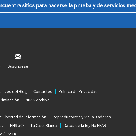
ncuentra sitios para hacerse la prueba y de servicios me
Suscribese
n
chivos del Blog
Contactos
Política de Privacidad
criminación
NHAS Archivo
e Libertad de Información
Reproductores y Visualizadores
ov
HHS 508
La Casa Blanca
Datos de la ley No FEAR
ud (OASH)