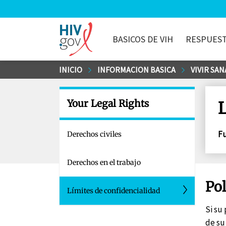
BASICOS DE VIH
RESPUEST
HIV.gov
Saltar
INICIO
INFORMACION BASICA
VIVIR SA
al
contenido
Your Legal Rights
L
principal
Fu
Derechos civiles
Derechos en el trabajo
Pol
Límites de confidencialidad
Si su
de su