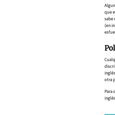
Algun
que e
sabe 
(en i
esfue
Pol
Cualq
discr
inglé
otra 
Para 
inglé