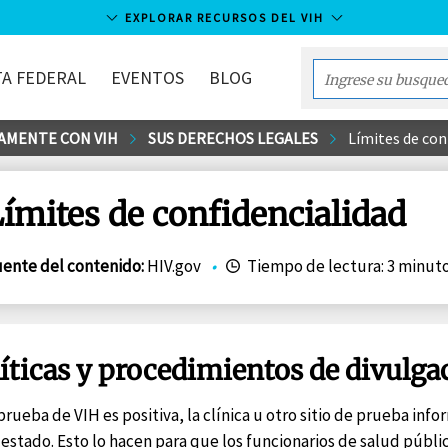
EXPLORAR RECURSOS DEL VIH
A FEDERAL
EVENTOS
BLOG
Enter
your
NAMENTE CON VIH
SUS DERECHOS LEGALES
Límites de con
search
term...
ímites de confidencialidad
ente del contenido
:
HIV.gov
•
Tiempo de lectura: 3 minut
íticas y procedimientos de divulga
 prueba de VIH es positiva, la clínica u otro sitio de prueba in
 estado. Esto lo hacen para que los funcionarios de salud públ