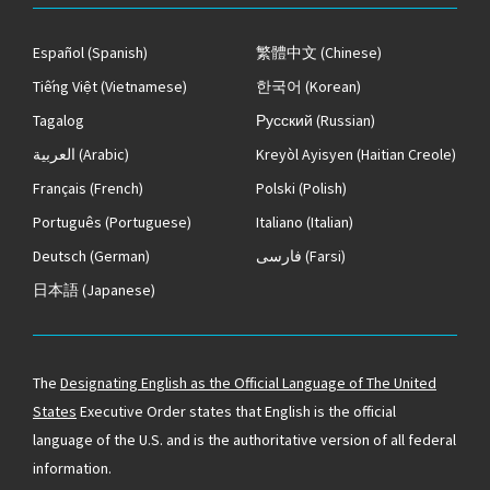
Español
(Spanish)
繁體中文
(Chinese)
Tiếng Việt
(Vietnamese)
한국어
(Korean)
Tagalog
Русский
(Russian)
العربية
(Arabic)
Kreyòl Ayisyen
(Haitian Creole)
Français
(French)
Polski
(Polish)
Português
(Portuguese)
Italiano
(Italian)
Deutsch
(German)
فارسی
(Farsi)
日本語
(Japanese)
The
Designating English as the Official Language of The United
States
Executive Order states that English is the official
language of the U.S. and is the authoritative version of all federal
information.