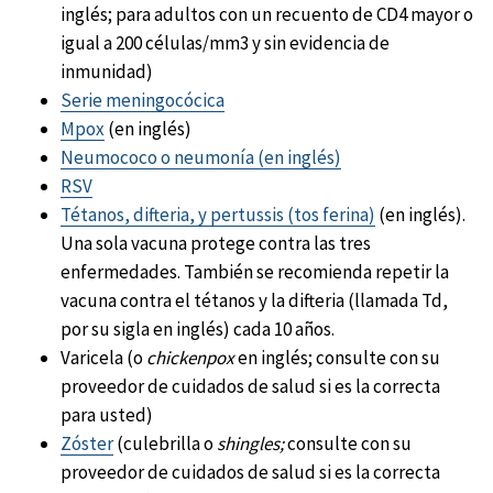
inglés; para adultos con un recuento de CD4 mayor o
igual a 200 células/mm3 y sin evidencia de
inmunidad)
Serie meningocócica
Mpox
(en inglés)
Neumococo o neumonía (en inglés)
RSV
Tétanos, difteria, y pertussis (tos ferina)
(en inglés).
Una sola vacuna protege contra las tres
enfermedades. También se recomienda repetir la
vacuna contra el tétanos y la difteria (llamada Td,
por su sigla en inglés) cada 10 años.
Varicela (o
chickenpox
en inglés; consulte con su
proveedor de cuidados de salud si es la correcta
para usted)
Zóster
(culebrilla o
shingles;
consulte con su
proveedor de cuidados de salud si es la correcta