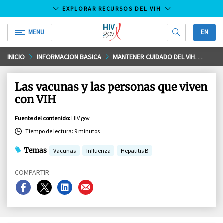
EXPLORAR RECURSOS DEL VIH
MENU
EN
HIV.gov
Saltar
INICIO
INFORMACION BASICA
MANTENER CUIDADO DEL VIH
OTRO
al
contenido
Las vacunas y las personas que viven
principal
con VIH
Fuente del contenido
:
HIV.gov
Tiempo de lectura: 9 minutos
Temas
Vacunas
Influenza
Hepatitis B
COMPARTIR
Compartir
Compartir
Compartir
Compartir
en
en
en
en
Facebook
X
LinkedIn
Email