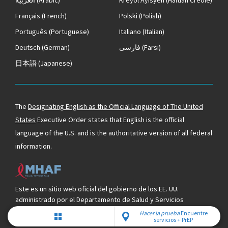
Français
(French)
Polski
(Polish)
Português
(Portuguese)
Italiano
(Italian)
Deutsch
(German)
فارسی
(Farsi)
日本語
(Japanese)
The
Designating English as the Official Language of The United
States
Executive Order states that English is the official
language of the U.S. and is the authoritative version of all federal
information.
Este es un sitio web oficial del gobierno de los EE. UU.
administrado por el Departamento de Salud y Servicios
Humanos de los EE. UU. y respaldado por el Minority HIV/AIDS
Hacer la prueba
Encuentre
servicios + PrEP
Fund.