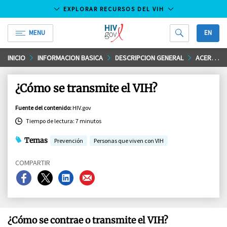
EXPLORAR RECURSOS DEL VIH
MENU
EN
HIV.gov
Saltar
INICIO
INFORMACION BASICA
DESCRIPCION GENERAL
ACERCA DEL VIH Y SIDA
al
contenido
¿Cómo se transmite el VIH?
principal
Fuente del contenido
:
HIV.gov
Tiempo de lectura: 7 minutos
Temas
Prevención
Personas que viven con VIH
COMPARTIR
Compartir
Compartir
Compartir
Compartir
en
en
en
en
Facebook
X
LinkedIn
Email
¿Cómo se contrae o transmite el VIH?