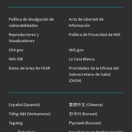
Política de divulgación de
Acta de Libertad de
vulnerabilidades
Información
Reproductores y
Política de Privacidad de HHS
Visualizadores
USA.gov
HHS.gov
HHS 508
La Casa Blanca
Datos de la ley No FEAR
Prioridades de la Oficina del
Subsecretario de Salud
(OASH)
Español
(Spanish)
繁體中文
(Chinese)
Tiếng Việt
(Vietnamese)
한국어
(Korean)
Tagalog
Русский
(Russian)
العربية
(Arabic)
Kreyòl Ayisyen
(Haitian Creole)