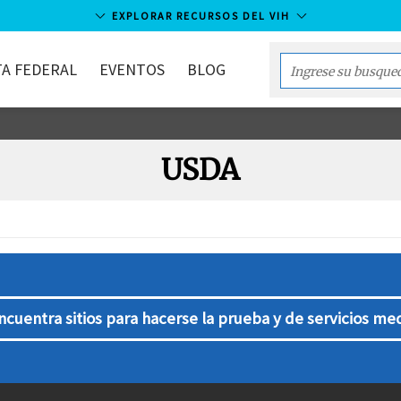
EXPLORAR RECURSOS DEL VIH
A FEDERAL
EVENTOS
BLOG
Enter
your
search
term...
USDA
ncuentra sitios para hacerse la prueba y de servicios me