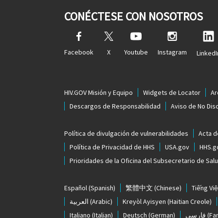
CONÉCTESE CON NOSOTROS
Facebook
X
Youtube
Instagram
LinkedI
HIV.GOV Misión y Equipo
Widgets de Locator
Ar
Descargos de Responsabilidad
Aviso de No Dis
Política de divulgación de vulnerabilidades
Acta d
Política de Privacidad de HHS
USA.gov
HHS.g
Prioridades de la Oficina del Subsecretario de Sal
Español
(Spanish)
繁體中文
(Chinese)
Tiếng Việ
العربية
(Arabic)
Kreyòl Ayisyen
(Haitian Creole)
Italiano
(Italian)
Deutsch
(German)
فارسی
(Far