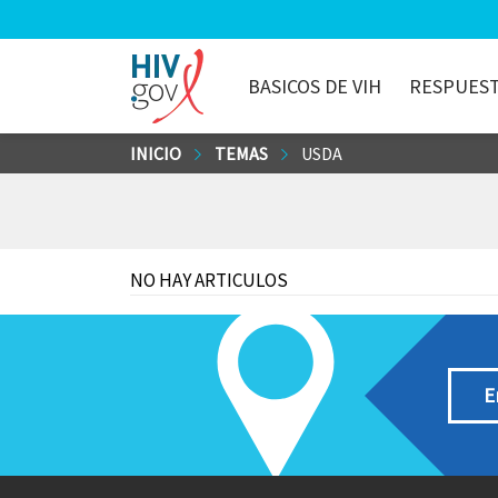
BASICOS DE VIH
RESPUEST
HIV.gov
Saltar
INICIO
TEMAS
USDA
al
contenido
principal
NO HAY ARTICULOS
E