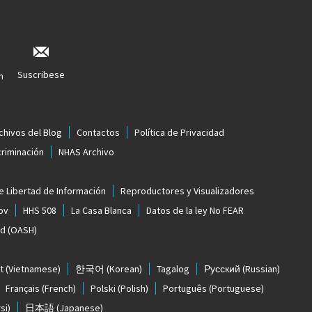
Suscribese
n
chivos del Blog
Contactos
Política de Privacidad
criminación
NHAS Archivo
e Libertad de Información
Reproductores y Visualizadores
ov
HHS 508
La Casa Blanca
Datos de la ley No FEAR
ud (OASH)
t
(Vietnamese)
한국어
(Korean)
Tagalog
Русский
(Russian)
Français
(French)
Polski
(Polish)
Português
(Portuguese)
si)
日本語
(Japanese)